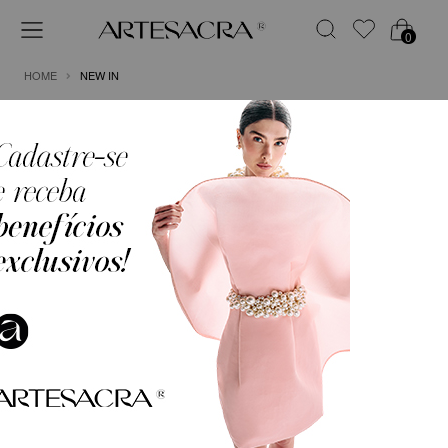
0
HOME
NEW IN
FILTRO
ORDENAR POR
VESTIDO LONGO EM CETIM
VESTIDO LONGO EM CREPE
COM TULE BORDADO E
DE MALHA COM GOLA ALTA