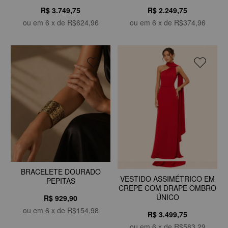
R$ 3.749,75
R$ 2.249,75
ou em
6
x de
R$624,96
ou em
6
x de
R$374,96
BRACELETE DOURADO
VESTIDO ASSIMÉTRICO EM
PEPITAS
CREPE COM DRAPE OMBRO
ÚNICO
R$ 929,90
ou em
6
x de
R$154,98
R$ 3.499,75
ou em
6
x de
R$583,29