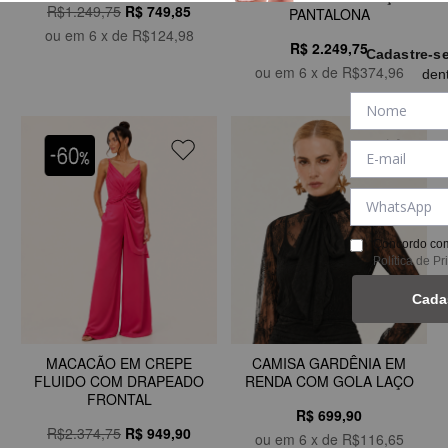
R$1.249,75
R$
749,85
PANTALONA
ou em
6
x de
R$124,98
R$ 2.249,75
Cadastre-s
ou em
6
x de
R$374,96
den
Concordo com
Política de P
Cada
CAMISA GARDÊNIA EM
MACACÃO EM CREPE
RENDA COM GOLA LAÇO
FLUIDO COM DRAPEADO
FRONTAL
R$ 699,90
R$2.374,75
R$
949,90
ou em
6
x de
R$116,65