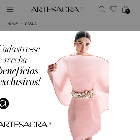
0
HOME
CASUAL
FILTRO
ORDENAR POR
VESTIDO KAFTAN EM CETIM
CONJUNTO EM CREPE COM
BLUSA CAPA E CALÇA