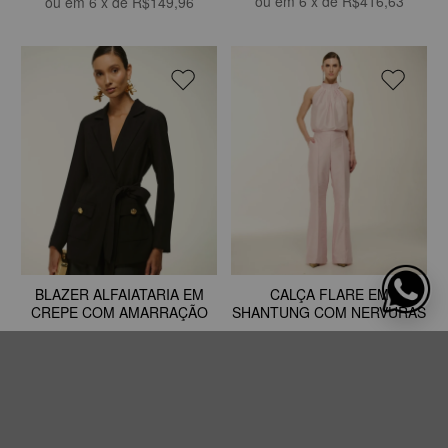
ou em
6
x de
R$416,63
ou em
6
x de
R$149,96
BLAZER ALFAIATARIA EM
CALÇA FLARE EM
CREPE COM AMARRAÇÃO
SHANTUNG COM NERVURAS
R$ 1.999,75
R$ 1.374,75
ou em
6
x de
R$333,29
ou em
6
x de
R$229,13