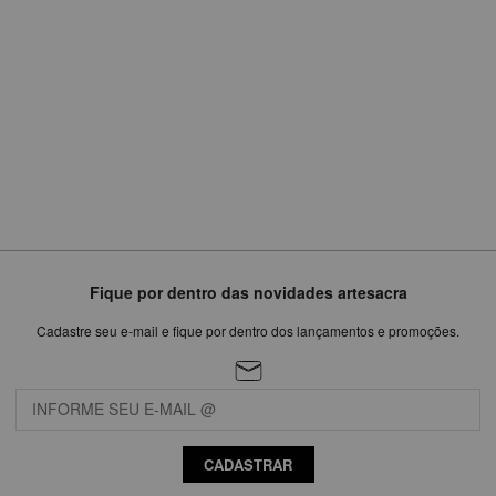
em
6
x
de
R$124,98
Fique por dentro das novidades artesacra
Cadastre seu e-mail e fique por dentro dos lançamentos e promoções.
CADASTRAR