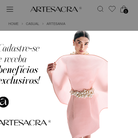
0
HOME
CASUAL
ARTESANIA