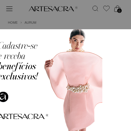
0
HOME
AURUM