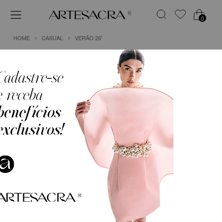
0
HOME
CASUAL
VERÃO 26'