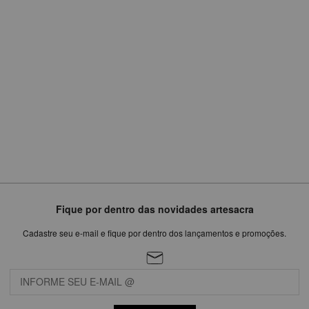
ou
em
6
x
de
R$158,29
Fique por dentro das novidades artesacra
Cadastre seu e-mail e fique por dentro dos lançamentos e promoções.