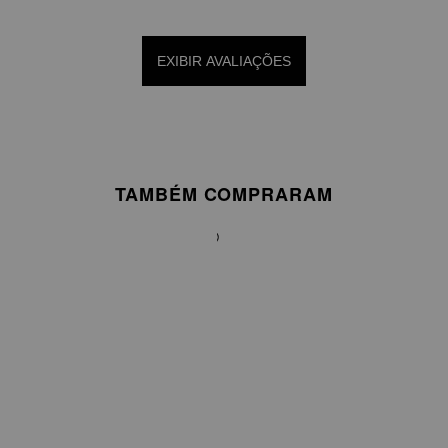
EXIBIR AVALIAÇÕES
TAMBÉM COMPRARAM
BLUSA
EM
CETIM
COM
GOLA
ALTA
E
AMARRAÇÃO
R$
949,75