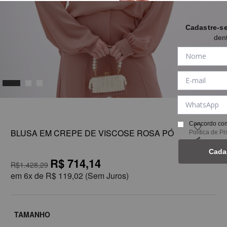
Cadastre-s
den
1
Concordo com
BLUSA EM CREPE DE VISCOSE ROSA PÓ
Política de P
Cada
R$ 714,14
R$1.428,29
em
6x de
R$ 119,02
(Sem Juros)
TAMANHO