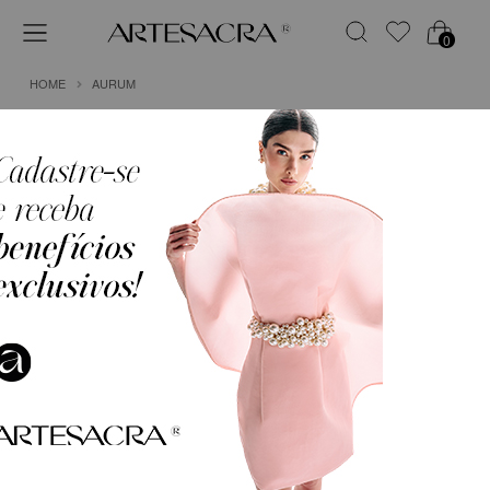
0
HOME
AURUM