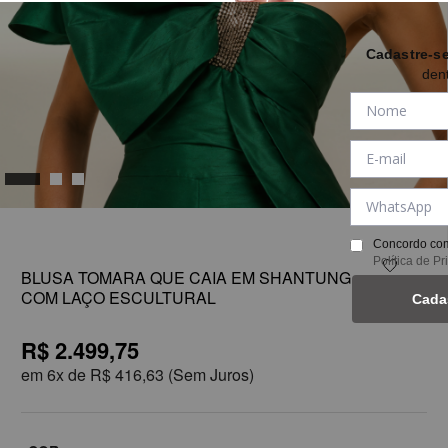
Cadastre-s
den
1
Concordo com
Política de P
BLUSA TOMARA QUE CAIA EM SHANTUNG
COM LAÇO ESCULTURAL
Cada
R$ 2.499,75
em
6x de
R$ 416,63
(Sem Juros)