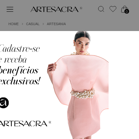
0
HOME
CASUAL
ARTESANIA