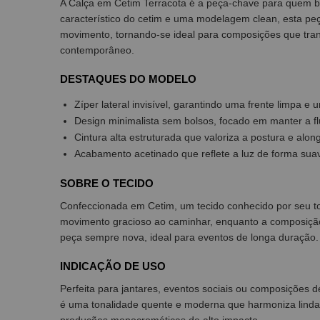
A Calça em Cetim Terracota é a peça-chave para quem bus
característico do cetim e uma modelagem clean, esta pe
movimento, tornando-se ideal para composições que trans
contemporâneo.
DESTAQUES DO MODELO
Zíper lateral invisível, garantindo uma frente limpa e 
Design minimalista sem bolsos, focado em manter a flu
Cintura alta estruturada que valoriza a postura e alon
Acabamento acetinado que reflete a luz de forma suav
SOBRE O TECIDO
Confeccionada em Cetim, um tecido conhecido por seu to
movimento gracioso ao caminhar, enquanto a composição 
peça sempre nova, ideal para eventos de longa duração.
INDICAÇÃO DE USO
Perfeita para jantares, eventos sociais ou composições d
é uma tonalidade quente e moderna que harmoniza linda