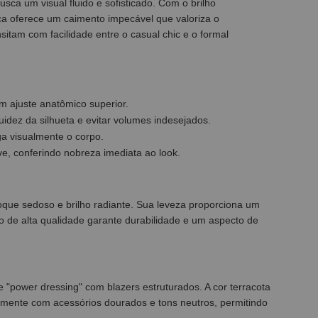
ca um visual fluido e sofisticado. Com o brilho
ça oferece um caimento impecável que valoriza o
itam com facilidade entre o casual chic e o formal
um ajuste anatômico superior.
idez da silhueta e evitar volumes indesejados.
ga visualmente o corpo.
e, conferindo nobreza imediata ao look.
que sedoso e brilho radiante. Sua leveza proporciona um
de alta qualidade garante durabilidade e um aspecto de
e "power dressing" com blazers estruturados. A cor terracota
mente com acessórios dourados e tons neutros, permitindo