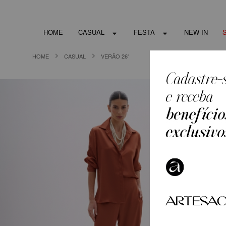
HOME
CASUAL
FESTA
NEW IN
HOME
CASUAL
VERÃO 26'