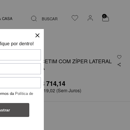
0
A CASA
BUSCAR
fique por dentro!
CALÇA EM CETIM COM ZÍPER LATERAL
TERRACOTA
R$ 714,14
R$1.428,29
em
6x de
R$ 119,02
(Sem Juros)
ermos da
Política de
strar
COR