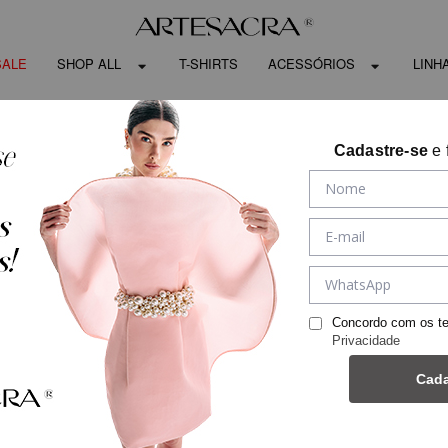
SALE
SHOP ALL
T-SHIRTS
ACESSÓRIOS
LINH
Cadastre-se
e 
Concordo com os t
Privacidade
Cada