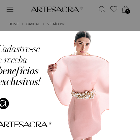
0
HOME
CASUAL
VERÃO 26'