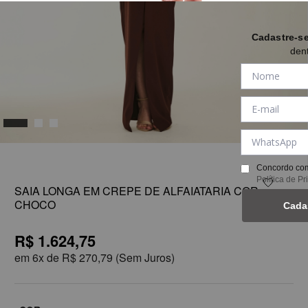
Cadastre-s
den
1
Concordo com
Política de P
SAIA LONGA EM CREPE DE ALFAIATARIA COR
CHOCO
Cada
R$ 1.624,75
em
6x de
R$ 270,79
(Sem Juros)