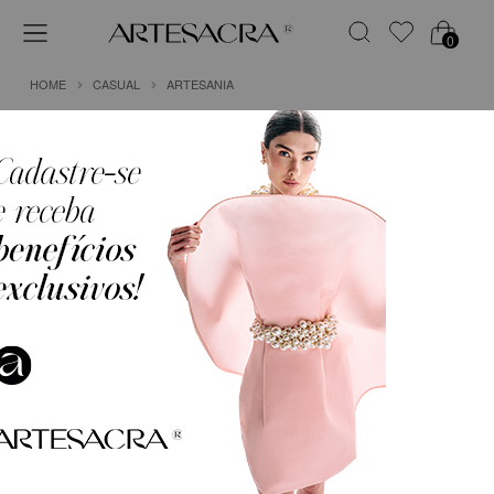
0
HOME
CASUAL
ARTESANIA