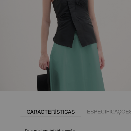
ESPECIFICAÇÕE
CARACTERÍSTICAS
Saia midi em tafetá evasée