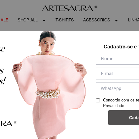
SALE
SHOP ALL
T-SHIRTS
ACESSÓRIOS
LINH
Cadastre-se
e 
Concordo com os t
Privacidade
Cada