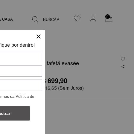
0
A CASA
BUSCAR
fique por dentro!
Saia midi em tafetá evasée
R$ 699,90
R$1.399,75
em
6x de
R$ 116,65
(Sem Juros)
ermos da
Política de
TAMANHO
strar
38