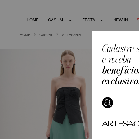
HOME
CASUAL
FESTA
NEW IN
HOME
CASUAL
ARTESANIA