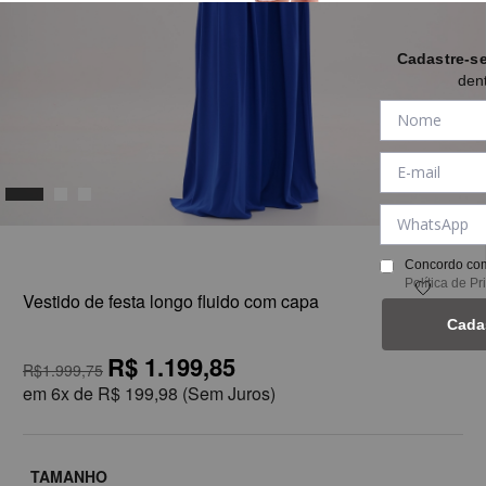
Cadastre-s
den
1
Concordo com
Política de P
Vestido de festa longo fluido com capa
Cada
R$ 1.199,85
R$1.999,75
em
6x de
R$ 199,98
(Sem Juros)
TAMANHO