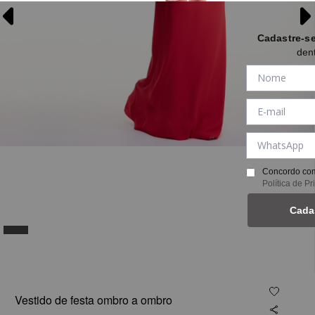
Cadastre-s
den
Concordo com
Política de P
Cada
1
Vestido de festa ombro a ombro