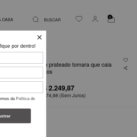
0
A CASA
BUSCAR
fique por dentro!
Vestido longo prateado tomara que caia
com drapeados
R$ 2.249,87
R$4.499,75
em
6x de
R$ 374,98
(Sem Juros)
ermos da
Política de
strar
TAMANHO
38
42