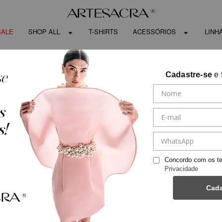
SALE
SHOP ALL
T-SHIRTS
ACESSÓRIOS
LINH
Cadastre-se
e 
Concordo com os t
Privacidade
Cada