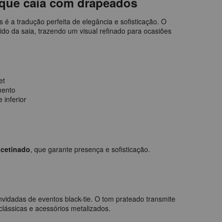
 que caia com drapeados
é a tradução perfeita de elegância e sofisticação. O
ido da saia, trazendo um visual refinado para ocasiões
et
mento
 inferior
acetinado
, que garante presença e sofisticação.
vidadas de eventos black-tie. O tom prateado transmite
lássicas e acessórios metalizados.