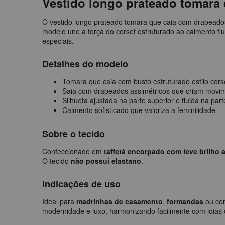
Vestido longo prateado tomara
O vestido longo prateado tomara que caia com drapeados 
modelo une a força do corset estruturado ao caimento flu
especiais.
Detalhes do modelo
Tomara que caia com busto estruturado estilo cors
Saia com drapeados assimétricos que criam movi
Silhueta ajustada na parte superior e fluida na parte
Caimento sofisticado que valoriza a feminilidade
Sobre o tecido
Confeccionado em
taffetá encorpado com leve brilho 
O tecido
não possui elastano
.
Indicações de uso
Ideal para
madrinhas de casamento
,
formandas
ou con
modernidade e luxo, harmonizando facilmente com joias c