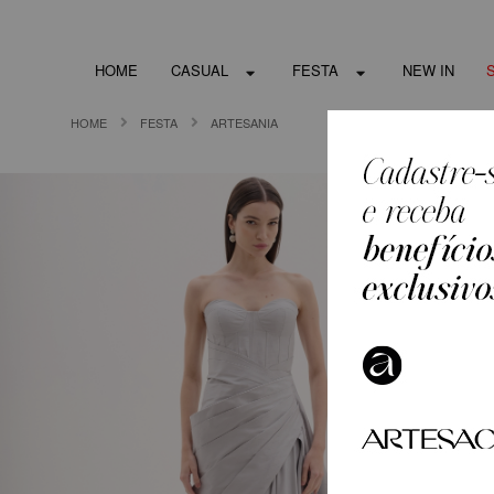
HOME
CASUAL
FESTA
NEW IN
HOME
FESTA
ARTESANIA