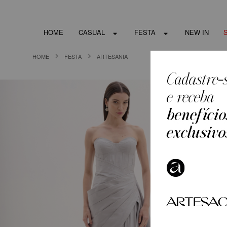
HOME
CASUAL
FESTA
NEW IN
HOME
FESTA
ARTESANIA