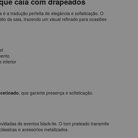
 que caia com drapeados
é a tradução perfeita de elegância e sofisticação. O
ido da saia, trazendo um visual refinado para ocasiões
et
mento
 inferior
acetinado
, que garante presença e sofisticação.
vidadas de eventos black-tie. O tom prateado transmite
lássicas e acessórios metalizados.