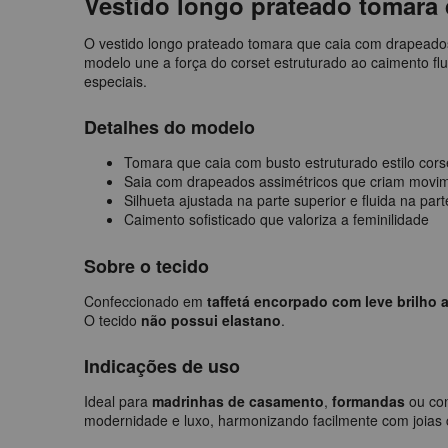
Vestido longo prateado tomara
O vestido longo prateado tomara que caia com drapeados 
modelo une a força do corset estruturado ao caimento flu
especiais.
Detalhes do modelo
Tomara que caia com busto estruturado estilo cors
Saia com drapeados assimétricos que criam movi
Silhueta ajustada na parte superior e fluida na parte
Caimento sofisticado que valoriza a feminilidade
Sobre o tecido
Confeccionado em
taffetá encorpado com leve brilho 
O tecido
não possui elastano
.
Indicações de uso
Ideal para
madrinhas de casamento
,
formandas
ou con
modernidade e luxo, harmonizando facilmente com joias c