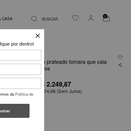
0
A CASA
BUSCAR
fique por dentro!
Vestido longo prateado tomara que caia
com drapeados
R$ 2.249,87
R$4.499,75
em
6x de
R$ 374,98
(Sem Juros)
ermos da
Política de
strar
TAMANHO
38
42