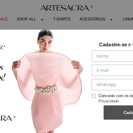
SALE
SHOP ALL
T-SHIRTS
ACESSÓRIOS
LINH
Cadastre-se
e 
Concordo com os t
Privacidade
Cada