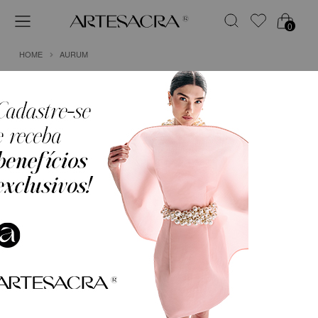
0
HOME
AURUM
1
VESTIDO LONGO TOMARA QUE CAIA EM
CREPE FLUIDO COM FRENTE AMPLA
R$ 2.999,75
em
6x de
R$ 499,96
(Sem Juros)
COR