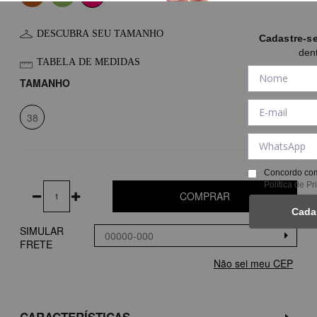
DESCUBRA SEU TAMANHO
Cadastre-s
den
TABELA DE MEDIDAS
TAMANHO
38
Concordo com
Política de P
COMPRAR
Cada
SIMULAR
FRETE
Não sei meu CEP
CARACTERÍSTICAS