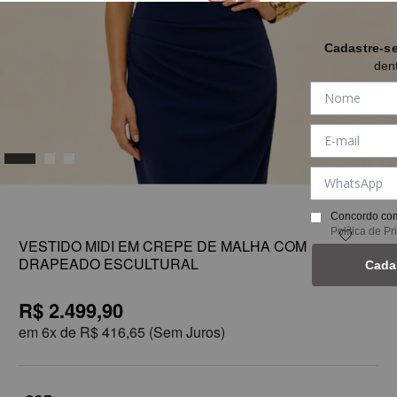
Cadastre-s
den
1
Concordo com
Política de P
VESTIDO MIDI EM CREPE DE MALHA COM
DRAPEADO ESCULTURAL
Cada
R$ 2.499,90
em
6x de
R$ 416,65
(Sem Juros)