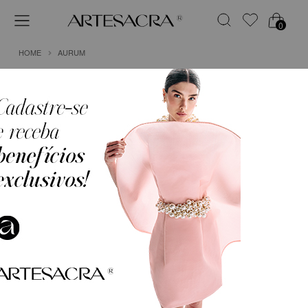
0
HOME
AURUM