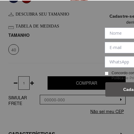
DESCUBRA SEU TAMANHO
Cadastre-s
den
TABELA DE MEDIDAS
TAMANHO
40
Concordo com
Política de P
COMPRAR
Cada
SIMULAR
FRETE
Não sei meu CEP
CARACTERÍSTICAS