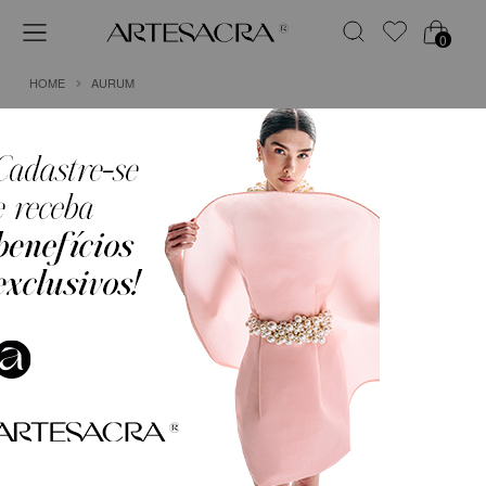
0
HOME
AURUM
1
VESTIDO MIDI EM CREPE DE MALHA COM
DRAPEADO ESCULTURAL
R$ 2.499,90
em
6x de
R$ 416,65
(Sem Juros)
COR