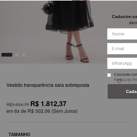
Cadastre-s
den
1
Concordo com
Política de P
Vestido transparência saia sobreposta
Cada
R$ 1.812,37
R$3.624,75
em
6x de
R$ 302,06
(Sem Juros)
TAMANHO