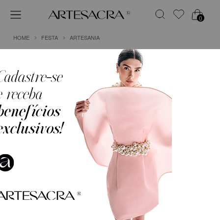
0
HOME
FESTA
ARTESANIA