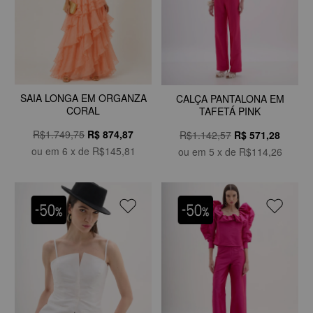
SAIA LONGA EM ORGANZA
CALÇA PANTALONA EM
CORAL
TAFETÁ PINK
R$1.749,75
R$
874,87
R$1.142,57
R$
571,28
ou em
6
x de
R$145,81
ou em
5
x de
R$114,26