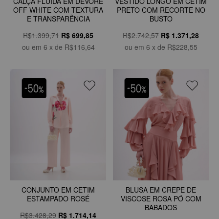
CALÇA FLUIDA EM DEVORÊ
VESTIDO LONGO EM CETIM
OFF WHITE COM TEXTURA
PRETO COM RECORTE NO
E TRANSPARÊNCIA
BUSTO
R$1.399,71
R$
699,85
R$2.742,57
R$
1.371,28
ou em
6
x de
R$116,64
ou em
6
x de
R$228,55
CONJUNTO EM CETIM
BLUSA EM CREPE DE
ESTAMPADO ROSÉ
VISCOSE ROSA PÓ COM
BABADOS
R$3.428,29
R$
1.714,14