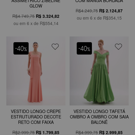
ASSIMETRICO ZIBELINE
COM MANGA BORDADA
GLOW
R$4.249,75
R$
2.124,87
R$4.749,75
R$
3.324,82
ou em
6
x de
R$354,15
ou em
6
x de
R$554,14
VESTIDO LONGO CREPE
VESTIDO LONGO TAFETÁ
ESTRUTURADO DECOTE
OMBRO A OMBRO COM SAIA
RETO COM FAIXA
BALONÊ
R$2.999,75
R$
1.799,85
R$4.999,75
R$
2.999,85