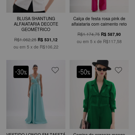
BLUSA SHANTUNG
Calça de festa rosa pink de
ALFAIATARIA DECOTE
alfaiataria com caimento reto
GEOMÉTRICO
R$1.174,75
R$
587,90
R$1.062,25
R$
531,12
ou em
5
x de
R$117,58
ou em
5
x de
R$106,22
VESTIDO LONGO EM TAFETÁ
Camisa de organza manga