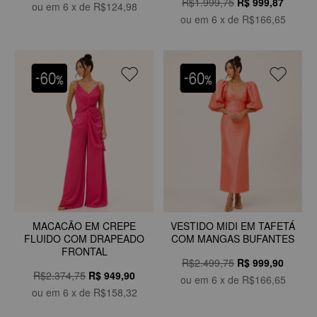
R$1.999,75
R$
999,87
ou em
6
x de
R$124,98
ou em
6
x de
R$166,65
MACACÃO EM CREPE
VESTIDO MIDI EM TAFETÁ
FLUIDO COM DRAPEADO
COM MANGAS BUFANTES
FRONTAL
R$2.499,75
R$
999,90
R$2.374,75
R$
949,90
ou em
6
x de
R$166,65
ou em
6
x de
R$158,32