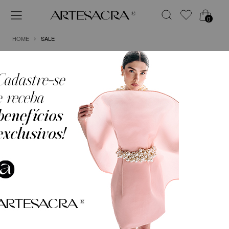
0
HOME
SALE
FILTRO
ORDENAR POR
VESTIDO LONGO EM CREPE
VESTIDO LONGO EM CREPE
FLUIDO COM DECOTE
FLUIDO COM XALE EM