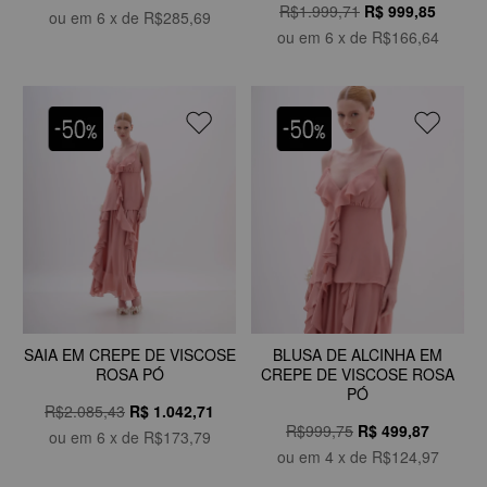
R$1.999,71
R$
999,85
ou em
6
x de
R$285,69
ou em
6
x de
R$166,64
SAIA EM CREPE DE VISCOSE
BLUSA DE ALCINHA EM
ROSA PÓ
CREPE DE VISCOSE ROSA
PÓ
R$2.085,43
R$
1.042,71
R$999,75
R$
499,87
ou em
6
x de
R$173,79
ou em
4
x de
R$124,97