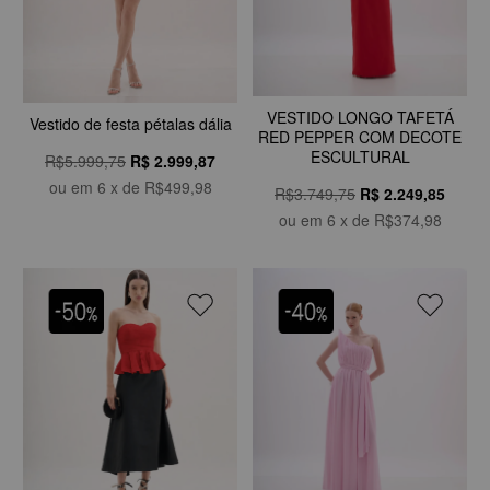
VESTIDO LONGO TAFETÁ
Vestido de festa pétalas dália
RED PEPPER COM DECOTE
ESCULTURAL
R$5.999,75
R$
2.999,87
ou em
6
x de
R$499,98
R$3.749,75
R$
2.249,85
ou em
6
x de
R$374,98