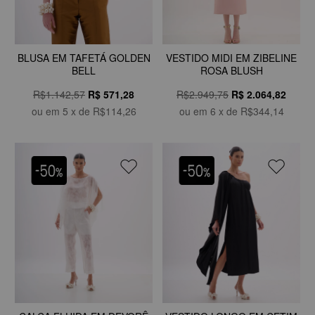
VESTIDO MIDI EM ZIBELINE
BLUSA EM TAFETÁ GOLDEN
ROSA BLUSH
BELL
R$2.949,75
R$
2.064,82
R$1.142,57
R$
571,28
ou em
6
x de
R$344,14
ou em
5
x de
R$114,26