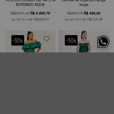
BORDADO AQUA
longa
R$8.571,14
R$
5.999,79
R$999,75
R$
499,90
ou em
6
x de
R$999,97
ou em
4
x de
R$124,98
VESTIDO MIDI OMBRO A
Vestido de festa longo verde
OMBRO COM BABADO
esmeralda com decote tomara
ESTRUTURADO
que caia
R$1.749,75
R$
874,87
R$3.499,75
R$
1.749,87