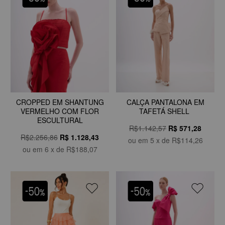
CROPPED EM SHANTUNG
CALÇA PANTALONA EM
VERMELHO COM FLOR
TAFETÁ SHELL
ESCULTURAL
R$1.142,57
R$
571,28
R$2.256,86
R$
1.128,43
ou em
5
x de
R$114,26
ou em
6
x de
R$188,07