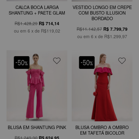
CALCA BOCA LARGA
VESTIDO LONGO EM CREPE
SHANTUNG + PAETE GLAM
COM BUSTO ILLUSION
BORDADO
R$1.428,29
R$
714,14
R$11.142,57
R$
7.799,79
ou em
6
x de
R$119,02
ou em
6
x de
R$1.299,97
BLUSA EM SHANTUNG PINK
BLUSA OMBRO A OMBRO
EM TAFETÁ BICOLOR
R$1.249,90
R$
624,95