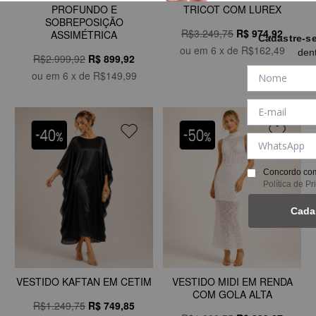
PROFUNDO E
TRICOT COM LUREX
SOBREPOSIÇÃO
R$3.249,75
R$
974,92
ASSIMÉTRICA
Cadastre-s
ou em
6
x de
R$162,49
den
R$2.999,92
R$
899,92
ou em
6
x de
R$149,99
Concordo com
Política de P
Cada
VESTIDO KAFTAN EM CETIM
VESTIDO MIDI EM RENDA
COM GOLA ALTA
R$1.249,75
R$
749,85