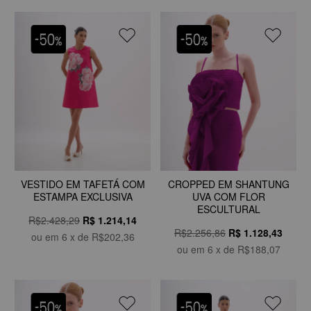
VESTIDO EM TAFETÁ COM
CROPPED EM SHANTUNG
ESTAMPA EXCLUSIVA
UVA COM FLOR
ESCULTURAL
R$2.428,29
R$
1.214,14
R$2.256,86
R$
1.128,43
ou em
6
x de
R$202,36
ou em
6
x de
R$188,07