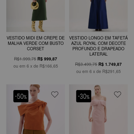
VESTIDO MIDI EM CREPE DE
VESTIDO LONGO EM TAFETÁ
MALHA VERDE COM BUSTO
AZUL ROYAL COM DECOTE
CORSET
PROFUNDO E DRAPEADO
LATERAL
R$1.999,75
R$
999,87
R$3.499,75
R$
1.749,87
ou em
6
x de
R$166,65
ou em
6
x de
R$291,65