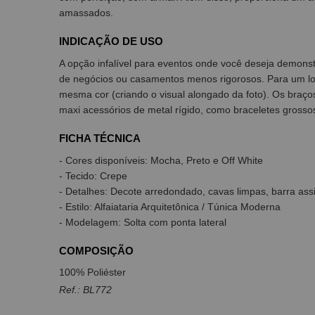
amassados.
INDICAÇÃO DE USO
A opção infalível para eventos onde você deseja demonst
de negócios ou casamentos menos rigorosos. Para um loo
mesma cor (criando o visual alongado da foto). Os braços
maxi acessórios de metal rígido, como braceletes grossos
FICHA TÉCNICA
- Cores disponíveis: Mocha, Preto e Off White
- Tecido: Crepe
- Detalhes: Decote arredondado, cavas limpas, barra ass
- Estilo: Alfaiataria Arquitetônica / Túnica Moderna
- Modelagem: Solta com ponta lateral
COMPOSIÇÃO
100% Poliéster
Ref.: BL772