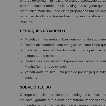
ombros de forma minimalista. O grande espetáculo da peç
partir do busto criando uma linha diagonal elegante qu
uma túnica moderna. Esse efeito proporciona um movime
poderoso da silhueta, tornando-a uma peça de altíssimo
requinte.
DESTAQUES DO MODELO
Modelagem assimétrica: barra em ponta alongada que cr
Decote arredondado sem mangas: um corte limpo que e
Efeito alongador: a linha diagonal formada pelo caim
alonga todo o corpo.
Cartela de cores versátil: disponível no clássico e po
Mocha (tom terroso chique).
Versatilidade de luxo: uma peça de presença que subs
conjunto.
SOBRE O TECIDO
O crepe é o tecido perfeito para modelagens com volum
maleável, garante que o corte não marque imperfeições e
com perfeição, sem armar. Além disso, proporciona um ac