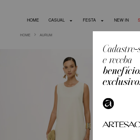
HOME
CASUAL
FESTA
NEW IN
HOME
AURUM