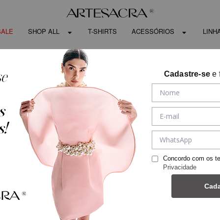
SALE
SHOP ALL
T-SHIRTS
ACESSÓRIOS
LINH
Cadastre-se
e 
Concordo com os t
Privacidade
Cada