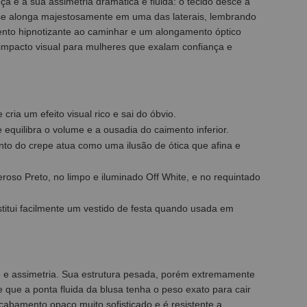
a é a sua assimetria dramática e fluida: o tecido desce a
e se alonga majestosamente em uma das laterais, lembrando
nto hipnotizante ao caminhar e um alongamento óptico
 impacto visual para mulheres que exalam confiança e
ia um efeito visual rico e sai do óbvio.
quilibra o volume e a ousadia do caimento inferior.
ento do crepe atua como uma ilusão de ótica que afina e
deroso Preto, no limpo e iluminado Off White, e no requintado
titui facilmente um vestido de festa quando usada em
e e assimetria. Sua estrutura pesada, porém extremamente
 que a ponta fluida da blusa tenha o peso exato para cair
abamento opaco muito sofisticado e é resistente a