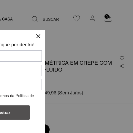
0
A CASA
BUSCAR
fique por dentro!
BLUSA ASSIMÉTRICA EM CREPE COM
CAIMENTO FLUIDO
R$ 899,75
em
6x de
R$ 149,96
(Sem Juros)
ermos da
Política de
strar
COR