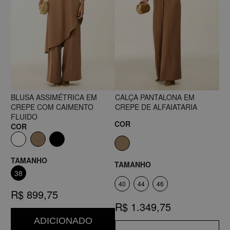
BLUSA ASSIMÉTRICA EM
CALÇA PANTALONA EM
CREPE COM CAIMENTO
CREPE DE ALFAIATARIA
FLUIDO
COR
COR
TAMANHO
TAMANHO
38
40
44
46
R$ 899,75
R$ 1.349,75
ADICIONADO