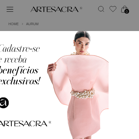
0
HOME
AURUM