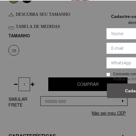
DESCUBRA SEU TAMANHO
Cadastre-s
den
TABELA DE MEDIDAS
TAMANHO
38
Concordo com
Política de P
COMPRAR
Cada
SIMULAR
FRETE
Não sei meu CEP
CARACTERÍSTICAS