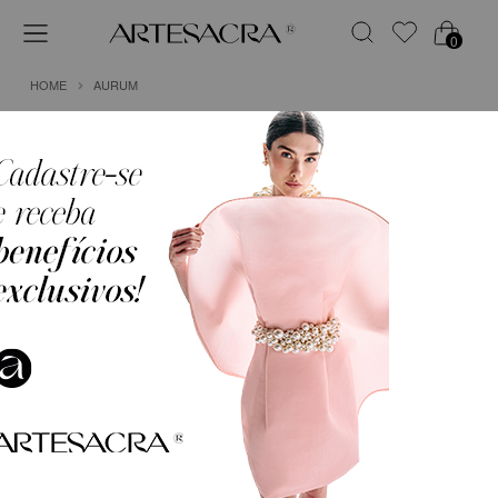
0
HOME
AURUM
1
BLUSA EM CREPE FLUIDO COM DECOTE
DRAPEADO E MANGAS CAPA
R$ 1.124,75
em
6x de
R$ 187,46
(Sem Juros)
COR