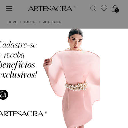
0
HOME
CASUAL
ARTESANIA