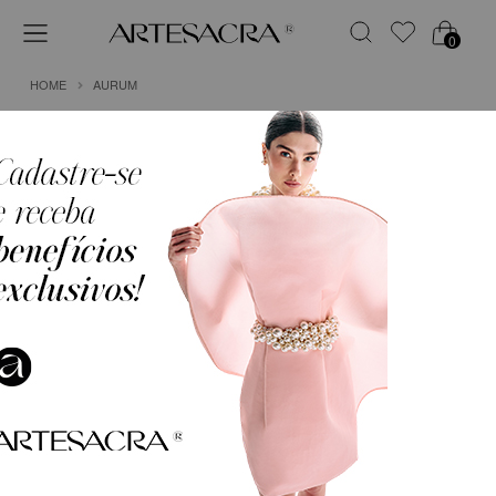
0
HOME
AURUM
1
CALÇA CETIM BALLOON
R$ 1.499,75
em
6x de
R$ 249,96
(Sem Juros)
COR