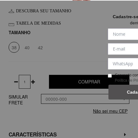
DESCUBRA SEU TAMANHO
Cadastre-s
den
TABELA DE MEDIDAS
TAMANHO
38
40
42
Concordo com
Política de P
COMPRAR
Cada
SIMULAR
FRETE
Não sei meu CEP
CARACTERÍSTICAS