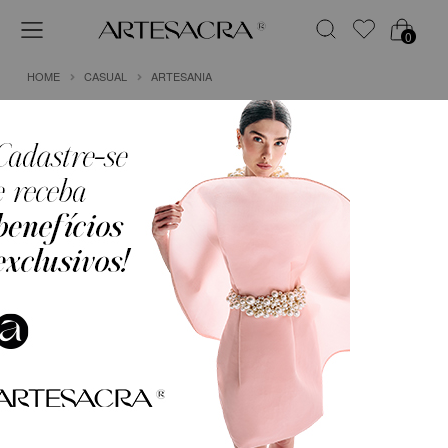
0
HOME
CASUAL
ARTESANIA