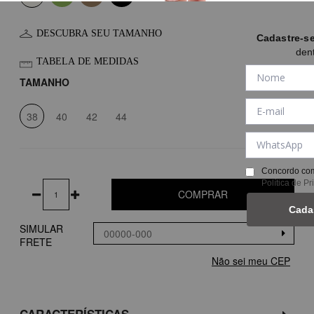
DESCUBRA SEU TAMANHO
Cadastre-s
den
TABELA DE MEDIDAS
TAMANHO
38
40
42
44
Concordo com
Política de P
COMPRAR
Cada
SIMULAR
FRETE
Não sei meu CEP
CARACTERÍSTICAS