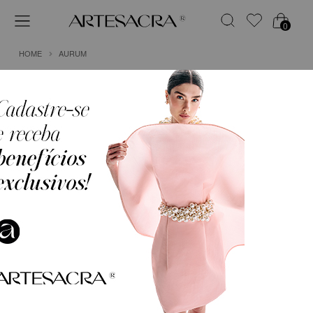
0
HOME
AURUM
1
CALÇA EM CREPE COM CINTURA ALTA E
SILHUETA BALLOON
R$ 1.499,75
em
6x de
R$ 249,96
(Sem Juros)
COR