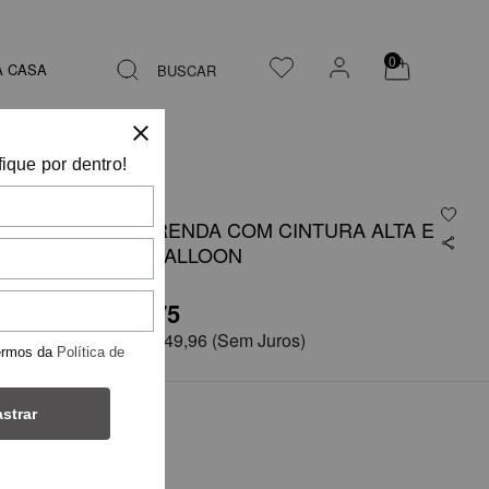
0
A CASA
BUSCAR
fique por dentro!
CALÇA EM RENDA COM CINTURA ALTA E
SILHUETA BALLOON
R$ 1.499,75
em
6x de
R$ 249,96
(Sem Juros)
ermos da
Política de
strar
COR