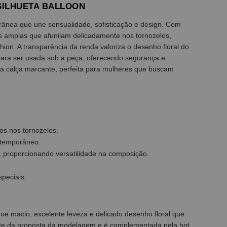
SILHUETA BALLOON
nea que une sensualidade, sofisticação e design. Com
as amplas que afunilam delicadamente nos tornozelos,
hion. A transparência da renda valoriza o desenho floral do
para ser usada sob a peça, oferecendo segurança e
ma calça marcante, perfeita para mulheres que buscam
os nos tornozelos.
ontemporâneo.
 proporcionando versatilidade na composição.
speciais.
e macio, excelente leveza e delicado desenho floral que
parte da proposta da modelagem e é complementada pela hot