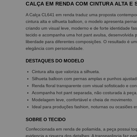
CALÇA EM RENDA COM CINTURA ALTA E 
A Calça CL641 em renda traduz uma proposta contemporâ
cintura alta e silhueta balloon, o modelo apresenta pern
criando um visual leve, moderno e de forte identidade fas
tecido e acompanha uma hot pant avulsa, desenvolvida 
liberdade para diferentes composições. O resultado é u
elegância com personalidade.
DESTAQUES DO MODELO
Cintura alta que valoriza a silhueta.
Silhueta balloon com pernas amplas e punhos ajustad
Renda floral transparente com visual sofisticado e c
Acompanha hot pant separada, não costurada à peça,
Modelagem leve, confortável e cheia de movimento.
Ideal para produções fashion, noturnas ou ocasiões e
SOBRE O TECIDO
Confeccionada em renda de poliamida, a peça possui toqu
evidencia a riqueza dos detalhes. A transparência faz 