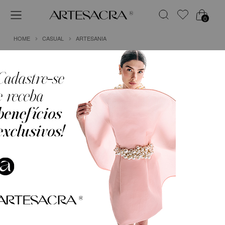
0
HOME
CASUAL
ARTESANIA