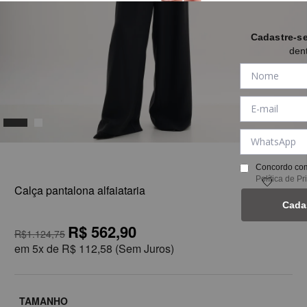
Cadastre-s
den
1
Concordo com
Política de P
Calça pantalona alfaiataria
Cada
R$ 562,90
R$1.124,75
em
5x de
R$ 112,58
(Sem Juros)
TAMANHO