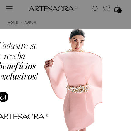
0
HOME
AURUM
1
CALÇA PANTALONA EM CREPE COM FENDAS
E BOTÕES DOURADOS
R$ 2.499,75
em
6x de
R$ 416,63
(Sem Juros)
COR