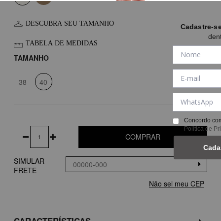
DESCUBRA SEU TAMANHO
Cadastre-s
den
TABELA DE MEDIDAS
TAMANHO
38
40
Concordo com
Política de P
COMPRAR
Cada
SIMULAR
FRETE
Não sei meu CEP
CARACTERÍSTICAS