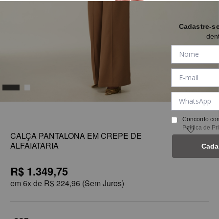
Cadastre-s
den
1
Concordo com
Política de P
CALÇA PANTALONA EM CREPE DE
ALFAIATARIA
Cada
R$ 1.349,75
em
6x de
R$ 224,96
(Sem Juros)