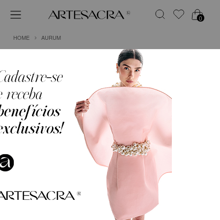
0
HOME
AURUM