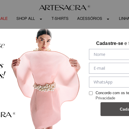
SALE
SHOP ALL
T-SHIRTS
ACESSÓRIOS
LINH
Cadastre-se
e 
Concordo com os t
Privacidade
Cada