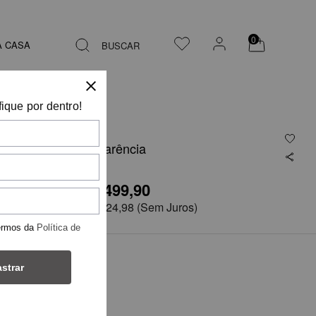
0
A CASA
BUSCAR
fique por dentro!
Calça transparência
R$ 499,90
R$999,75
em
4x de
R$ 124,98
(Sem Juros)
ermos da
Política de
TAMANHO
strar
40
44