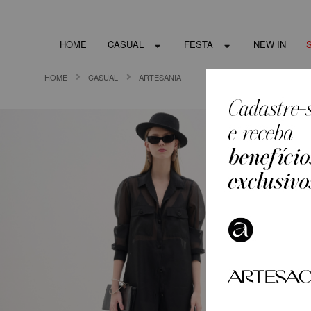
HOME
CASUAL
FESTA
NEW IN
HOME
CASUAL
ARTESANIA