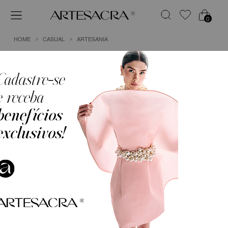
0
HOME
CASUAL
ARTESANIA