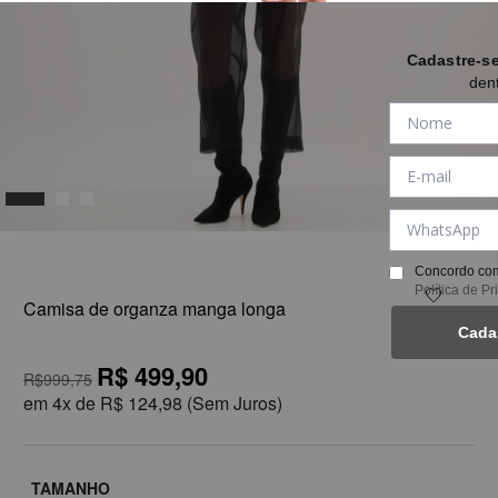
Cadastre-s
den
1
Concordo com
Política de P
Camisa de organza manga longa
Cada
R$ 499,90
R$999,75
em
4x de
R$ 124,98
(Sem Juros)
TAMANHO