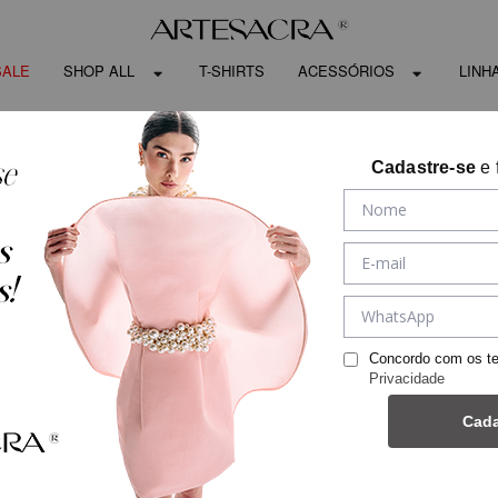
SALE
SHOP ALL
T-SHIRTS
ACESSÓRIOS
LINH
Cadastre-se
e 
Concordo com os t
Privacidade
Cada