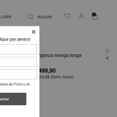
0
A CASA
BUSCAR
fique por dentro!
Camisa de organza manga longa
R$ 499,90
R$999,75
em
4x de
R$ 124,98
(Sem Juros)
ermos da
Política de
TAMANHO
strar
46