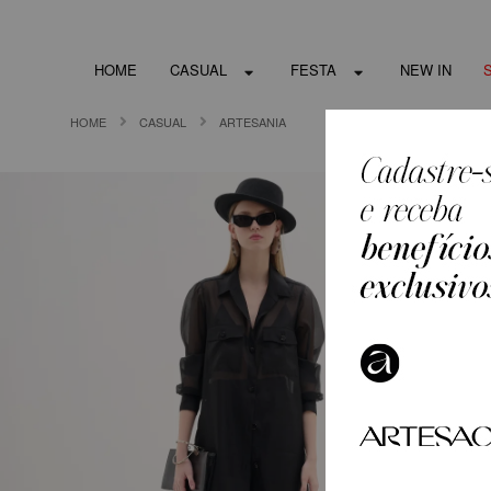
HOME
CASUAL
FESTA
NEW IN
HOME
CASUAL
ARTESANIA