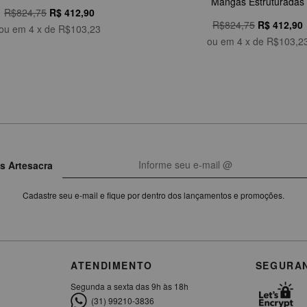
Mangas Estruturadas
R$824,75
R$
412,90
R$824,75
R$
412,90
ou em
4
x de
R$103,23
ou em
4
x de
R$103,2
s Artesacra
Cadastre seu e-mail e fique por dentro dos lançamentos e promoções.
ATENDIMENTO
SEGURA
Segunda a sexta das 9h às 18h
(31) 99210-3836