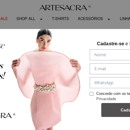
SALE
SHOP ALL
T-SHIRTS
ACESSÓRIOS
LINH
Cadastre-se
e 
Concordo com os t
Privacidade
Cada