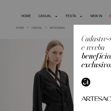
HOME
CASUAL
FESTA
NEW IN
HOME
CASUAL
ARTESANIA