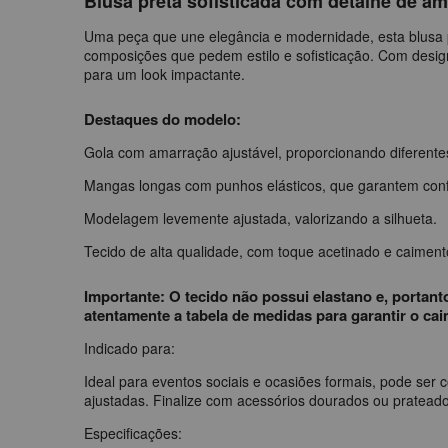
Blusa preta sofisticada com detalhe de a
Uma peça que une elegância e modernidade, esta blusa 
composições que pedem estilo e sofisticação. Com design
para um look impactante.
Destaques do modelo:
Gola com amarração ajustável, proporcionando diferente
Mangas longas com punhos elásticos, que garantem confo
Modelagem levemente ajustada, valorizando a silhueta.
Tecido de alta qualidade, com toque acetinado e caimento
Importante: O tecido não possui elastano e, portan
atentamente a tabela de medidas para garantir o cai
Indicado para:
Ideal para eventos sociais e ocasiões formais, pode ser
ajustadas. Finalize com acessórios dourados ou prateado
Especificações: