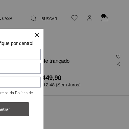
0
A CASA
BUSCAR
fique por dentro!
Camisa decote trançado
R$ 449,90
R$899,75
em
4x de
R$ 112,48
(Sem Juros)
ermos da
Política de
TAMANHO
strar
38
44