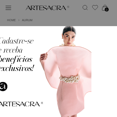
0
HOME
AURUM