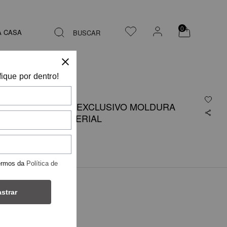
0
A CASA
BUSCAR
fique por dentro!
CONJUNTO EXCLUSIVO MOLDURA
AURUM IMPERIAL
R$ 110,00
ermos da
Política de
COR
strar