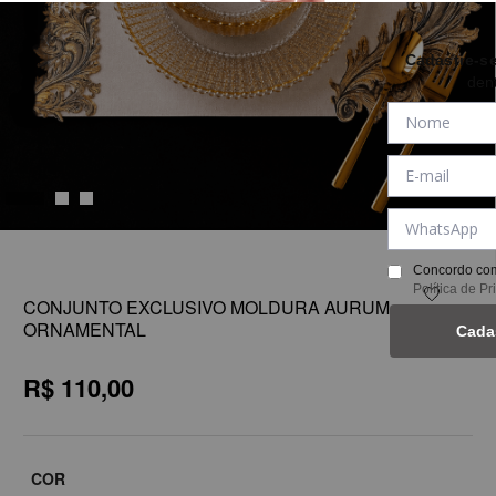
Cadastre-s
den
1
Concordo com
Política de P
CONJUNTO EXCLUSIVO MOLDURA AURUM
ORNAMENTAL
Cada
R$ 110,00
COR