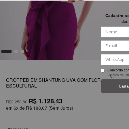
Cadastre-s
den
1
Concordo com
Política de P
CROPPED EM SHANTUNG UVA COM FLOR
ESCULTURAL
Cada
R$ 1.128,43
R$2.256,86
em
6x de
R$ 188,07
(Sem Juros)