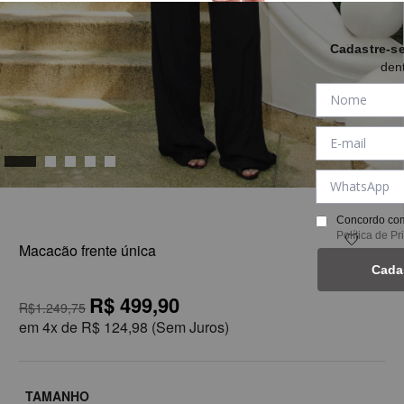
Cadastre-s
den
1
Concordo com
Política de P
Macacão frente única
Cada
R$ 499,90
R$1.249,75
em
4x de
R$ 124,98
(Sem Juros)
TAMANHO