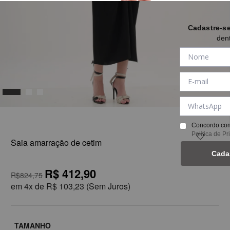
Cadastre-s
den
1
Concordo com
Política de P
Saia amarração de cetim
Cada
R$ 412,90
R$824,75
em
4x de
R$ 103,23
(Sem Juros)
TAMANHO