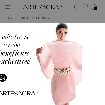
0
HOME
CASUAL
ARTESANIA