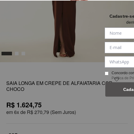
Cadastre-s
den
1
Concordo com
Política de P
SAIA LONGA EM CREPE DE ALFAIATARIA COR
CHOCO
Cada
R$ 1.624,75
em
6x de
R$ 270,79
(Sem Juros)