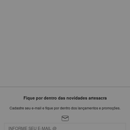
R$
849,87
ou
em
6
x
de
R$141,65
Fique por dentro das novidades artesacra
Cadastre seu e-mail e fique por dentro dos lançamentos e promoções.