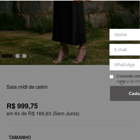
Cadastre-s
den
1
Concordo com
Política de P
Saia mídi de cetim
Cada
R$ 999,75
em
6x de
R$ 166,63
(Sem Juros)
TAMANHO