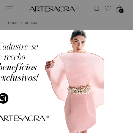
0
HOME
AURUM