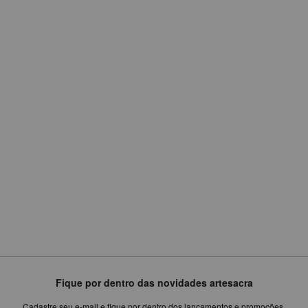
ALTA
E
AMARRAÇÃO
R$
949,75
ou
em
6
x
de
R$158,29
Fique por dentro das novidades artesacra
Cadastre seu e-mail e fique por dentro dos lançamentos e promoções.