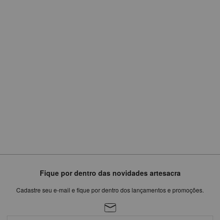
R$
949,75
ou
em
6
x
de
R$158,29
Fique por dentro das novidades artesacra
Cadastre seu e-mail e fique por dentro dos lançamentos e promoções.