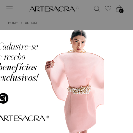
0
HOME
AURUM
1
SAIA MIDI EM CETIM COM DETALHE DEGAGÊ
R$ 1.249,75
em
6x de
R$ 208,29
(Sem Juros)
COR