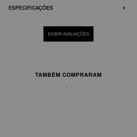
ESPECIFICAÇÕES
EXIBIR AVALIAÇÕES
TAMBÉM COMPRARAM
BLUSA
EM
CETIM
COM
GOLA
ALTA
E
AMARRAÇÃO