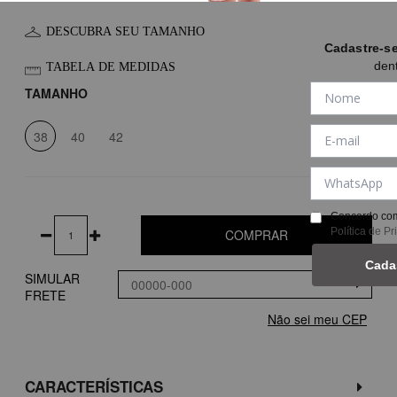
DESCUBRA SEU TAMANHO
Cadastre-s
den
TABELA DE MEDIDAS
TAMANHO
38
40
42
Concordo com
Política de P
COMPRAR
Cada
SIMULAR
FRETE
Não sei meu CEP
CARACTERÍSTICAS