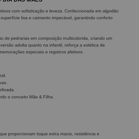
fetivos com sofisticação e leveza. Confeccionada em algodão
superfície lisa e caimento impecável, garantindo conforto
ão de pedrarias em composição multicolorida, criando um
ersão adulta quanto na infantil, reforça a estética de
memorações especiais e registros afetivos.
ral.
vas.
efinada.
ando o conceito Mãe & Filha.
 que proporcionam toque extra macio, resistência e