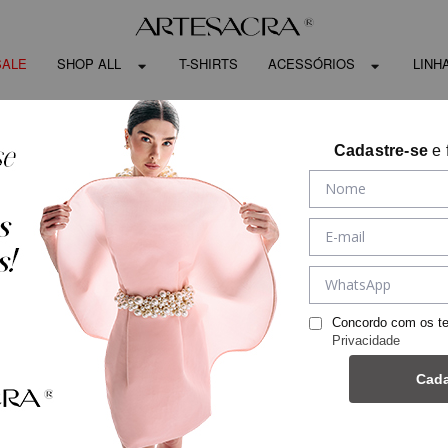
SALE
SHOP ALL
T-SHIRTS
ACESSÓRIOS
LINH
Cadastre-se
e 
Concordo com os t
Privacidade
Cada