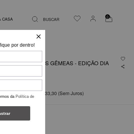
0
A CASA
BUSCAR
fique por dentro!
T- SHIRT DAS GÊMEAS - EDIÇÃO DIA
DAS MÃES
R$ 399,90
em
3x de
R$ 133,30
(Sem Juros)
ermos da
Política de
strar
COR