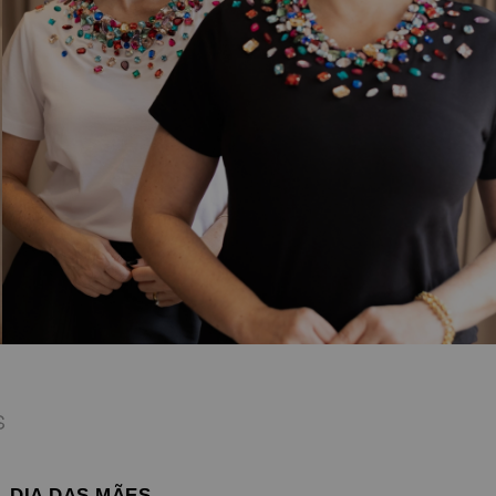
S
– DIA DAS MÃES