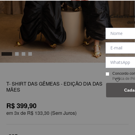
Cadastre-s
den
1
Concordo com
Política de P
T- SHIRT DAS GÊMEAS - EDIÇÃO DIA DAS
MÃES
Cada
R$ 399,90
em
3x de
R$ 133,30
(Sem Juros)