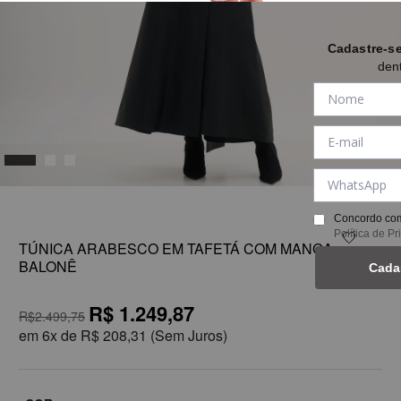
Cadastre-s
den
1
Concordo com
Política de P
TÚNICA ARABESCO EM TAFETÁ COM MANGA
BALONÊ
Cada
R$ 1.249,87
R$2.499,75
em
6x de
R$ 208,31
(Sem Juros)