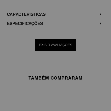
CARACTERÍSTICAS
ESPECIFICAÇÕES
EXIBIR AVALIAÇÕES
TAMBÉM COMPRARAM
CAMISA
GARDÊNIA
PRETA
R$999,75