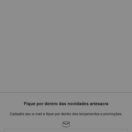
R$
499,90
ou
em
4
x
de
R$124,98
Fique por dentro das novidades artesacra
Cadastre seu e-mail e fique por dentro dos lançamentos e promoções.