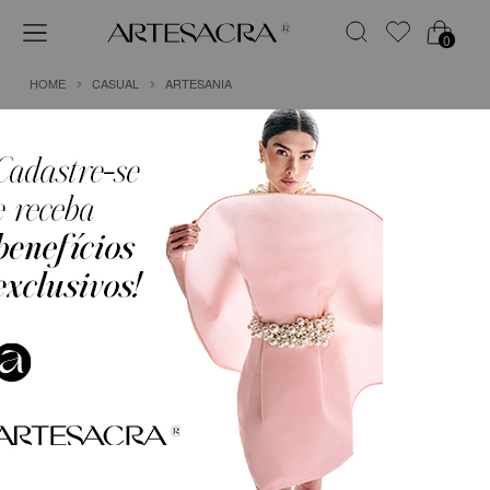
0
HOME
CASUAL
ARTESANIA